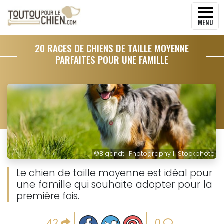
MENU
20 RACES DE CHIENS DE TAILLE MOYENNE
PARFAITES POUR UNE FAMILLE
©
Bigandt_Photography | iStockphoto
Le chien de taille moyenne est idéal pour
une famille qui souhaite adopter pour la
première fois.
Partager sur facebook
Partager sur Twitter
Epingler sur Pinterest
42
0