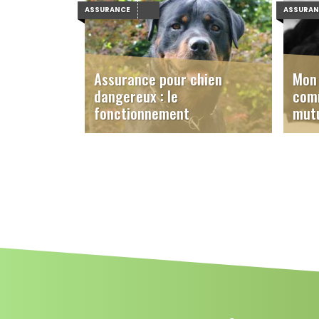
ASSURANCE
ASSURA
Assurance pour chien
Mon 
dangereux : le
comm
fonctionnement
mutu