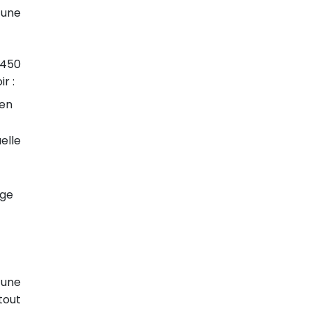
 une
 450
r :
ien
elle
rge
 une
 tout