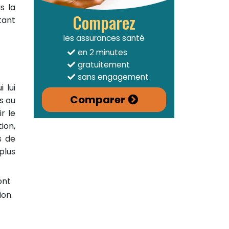
s la
Comparez
tant
les assurances santé
en 2 minutes
gratuitement
sans engagement
 lui
Comparer
s ou
r le
ion,
s de
plus
ont
ion.