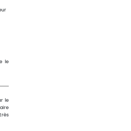
eur
e le
r le
aire
très