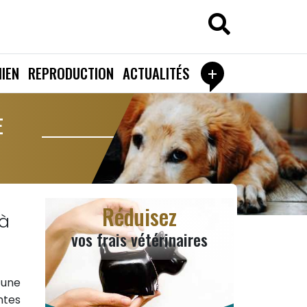
+
IEN
REPRODUCTION
ACTUALITÉS
E
Réduisez
 à
vos frais vétérinaires
 une
ntes