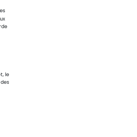
des
aux
arde
, le
 des