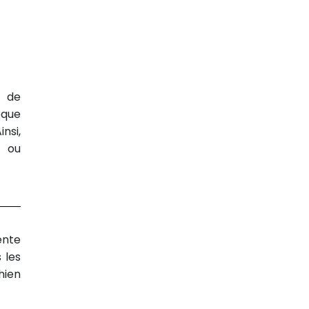
s de
èque
nsi,
t ou
ente
 les
hien