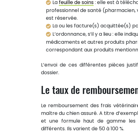
La
feuille de soins
: elle est à téléch
professionnel de santé (pharmacien, vé
est réservée.
La ou les facture(s) acquittée(s) pa
L’ordonnance, s’il y a lieu : elle in
médicaments et autres produits pharma
0
correspondant aux produits mentionn
PARTAGES
Partager sur facebook
L’envoi de ces différentes pièces just
Partager sur Twitter
dossier.
Epingler sur Pinterest
Le taux de remboursement
Le remboursement des frais vétérinaire
maître du chien assuré. A titre d’exem
et une formule haut de gamme les t
différents. Ils varient de 50 à 100 %.