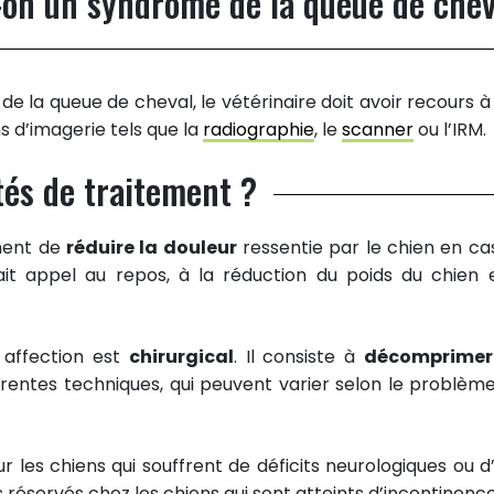
on un syndrome de la queue de chev
e la queue de cheval, le vétérinaire doit avoir recours à
 d’imagerie tels que la
radiographie
, le
scanner
ou l’IRM.
ités de traitement ?
ment de
réduire la douleur
ressentie par le chien en ca
ait appel au repos, à la réduction du poids du chien 
 affection est
chirurgical
. Il consiste à
décomprimer
érentes techniques, qui peuvent varier selon le problème
 les chiens qui souffrent de déficits neurologiques ou d
 réservés chez les chiens qui sont atteints d’incontinence