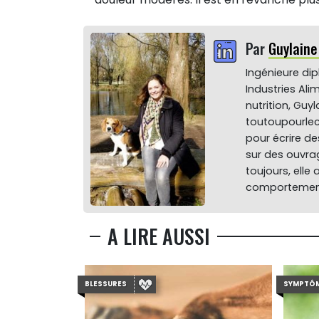
Par
Guylain
Ingénieure di
Industries Ali
nutrition, Gu
toutoupourlec
pour écrire de
sur des ouvrag
toujours, elle
comportement
A LIRE AUSSI
BLESSURES
SYMPTÔM