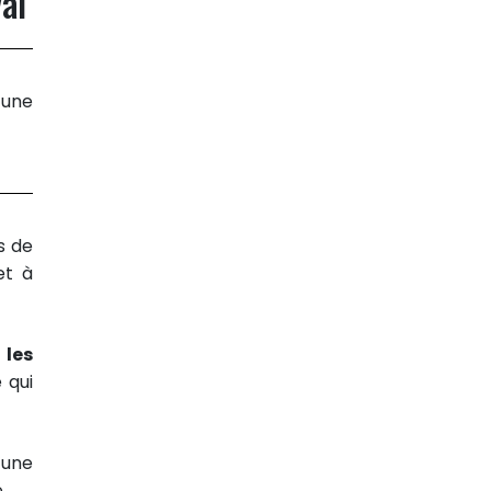
al
 une
s de
et à
 les
 qui
’une
.