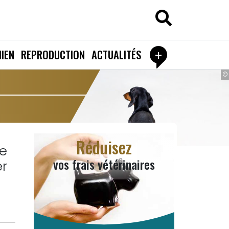
+
IEN
REPRODUCTION
ACTUALITÉS
©
Réduisez
le
vos frais vétérinaires
er