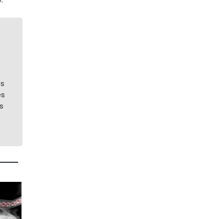
es
es
s