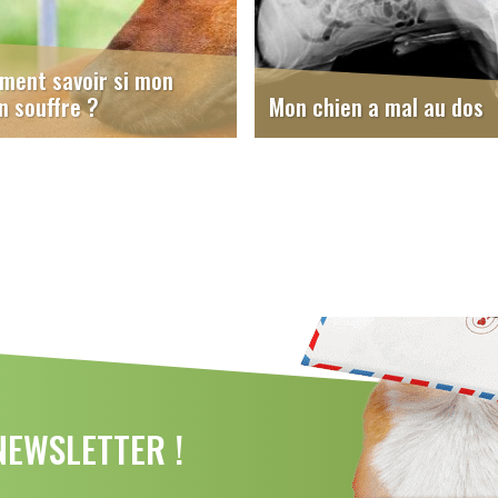
ent savoir si mon
n souffre ?
Mon chien a mal au dos
EWSLETTER !