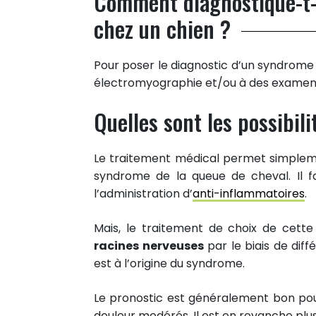
Comment diagnostique-t-
chez un chien ?
Pour poser le diagnostic d’un syndrome d
électromyographie et/ou à des examens
6
PARTAGES
Quelles sont les possibil
Partager sur facebook
Partager sur Twitter
Le traitement médical permet simple
Epingler sur Pinterest
syndrome de la queue de cheval. Il f
l’administration d’
anti-inflammatoires
.
Mais, le traitement de choix de cette
racines nerveuses
par le biais de diff
est à l’origine du syndrome.
Le pronostic est généralement bon pour
douleur modérés. Il est en revanche plus