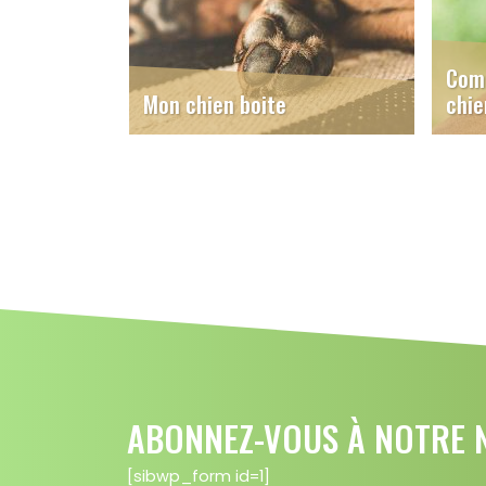
Comm
Mon chien boite
chie
ABONNEZ-VOUS À NOTRE N
[sibwp_form id=1]