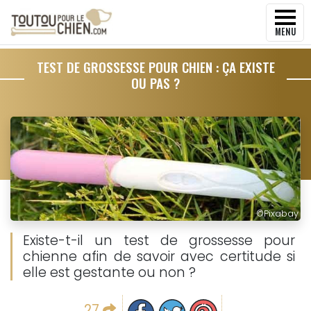
MENU
TEST DE GROSSESSE POUR CHIEN : ÇA EXISTE
OU PAS ?
©
Pixabay
Existe-t-il un test de grossesse pour
chienne afin de savoir avec certitude si
elle est gestante ou non ?
Partager sur facebook
Partager sur Twitter
Epingler sur Pinterest
27