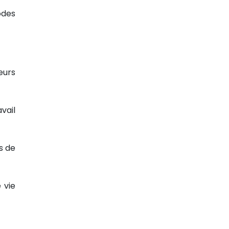
odes
eurs
vail
s de
 vie