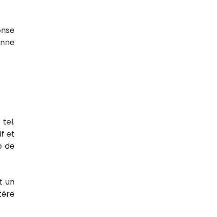
onse
onne
tel.
if et
p de
t un
tère