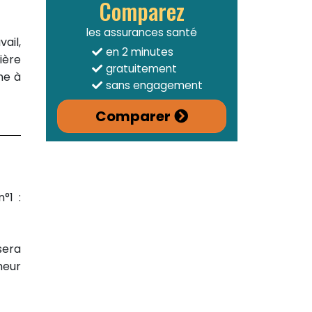
Comparez
les assurances santé
ail,
en 2 minutes
ière
gratuitement
me à
sans engagement
Comparer
°1 :
 sera
heur