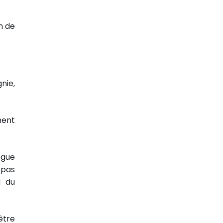
n de
nie,
ment
ogue
 pas
d du
être