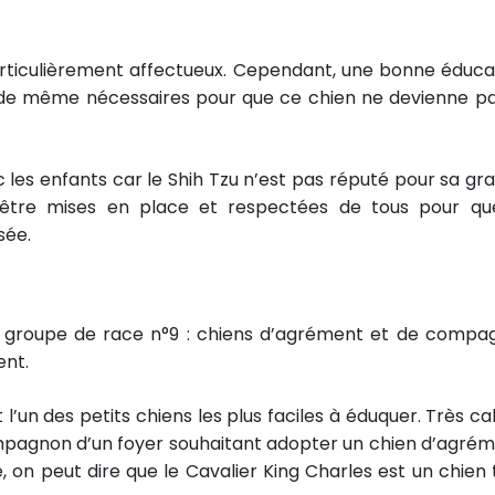
articulièrement affectueux. Cependant, une bonne éduca
t de même nécessaires pour que ce chien ne devienne pa
c les enfants car le Shih Tzu n’est pas réputé pour sa gr
 être mises en place et respectées de tous pour qu
sée.
 groupe de race n°9 : chiens d’agrément et de compag
ent.
t l’un des petits chiens les plus faciles à éduquer. Très c
 compagnon d’un foyer souhaitant adopter un chien d’agrém
ne, on peut dire que le Cavalier King Charles est un chien 