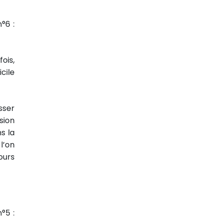
°6 :
ois,
cile
sser
sion
s la
l’on
ours
°5 :