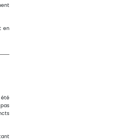
ment
t en
 été
 pas
ncts
tant