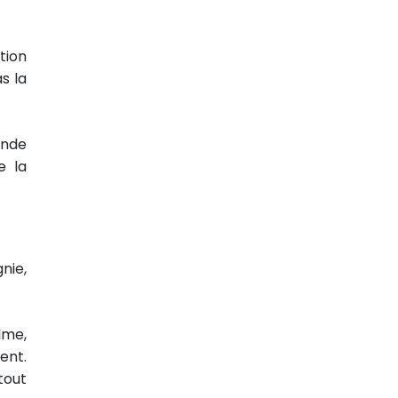
tion
s la
ande
e la
nie,
alme,
ent.
tout