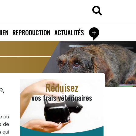
+
IEN
REPRODUCTION
ACTUALITÉS
Réduisez
e,
vos frais vétérinaires
e ou
s de
 qui