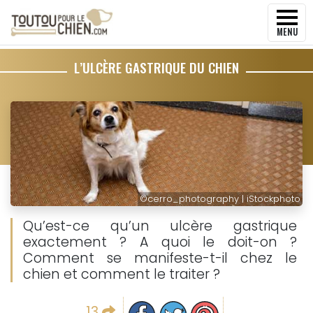
MENU
L’ULCÈRE GASTRIQUE DU CHIEN
©
cerro_photography | iStockphoto
Qu’est-ce qu’un ulcère gastrique
exactement ? A quoi le doit-on ?
Comment se manifeste-t-il chez le
chien et comment le traiter ?
Partager sur facebook
Partager sur Twitter
Epingler sur Pinterest
13