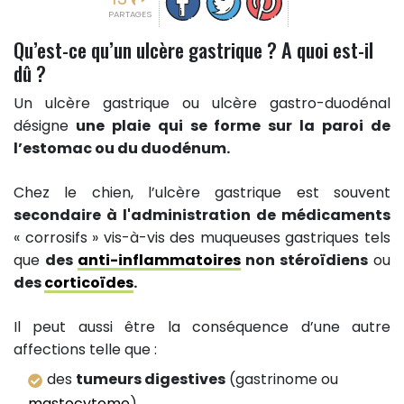
PARTAGES
Qu’est-ce qu’un ulcère gastrique ? A quoi est-il
dû ?
Un ulcère gastrique ou ulcère gastro-duodénal
désigne
une plaie qui se forme sur la paroi de
l’estomac ou du duodénum.
Chez le chien, l’ulcère gastrique est souvent
secondaire à l'administration de médicaments
« corrosifs » vis-à-vis des muqueuses gastriques tels
que
des
anti-inflammatoires
non stéroïdiens
ou
des
corticoïdes
.
Il peut aussi être la conséquence d’une autre
affections telle que :
des
tumeurs digestives
(gastrinome ou
mastocytome
),