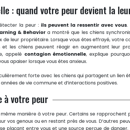
le : quand votre peur devient la leu
étecter la peur :
ils peuvent la ressentir avec vous
.
arning & Behavior
a montré que les chiens synchroni
x de leur propriétaire. Lorsque vous êtes effrayé, votre c
ss, et les chiens peuvent réagir en augmentant leur pr
ne, appelé
contagion émotionnelle
, explique pourquo
vous apaiser lorsque vous êtes anxieux.
ulièrement forte avec les chiens qui partagent un lien ét
s années de vie commune et d’interactions positives.
e à votre peur
la même manière à votre peur. Certains se rapprochent 
e sur vos genoux ou en restant près de vous. D’autres peu
 se plaçant entre vous et une source perçue de danger.