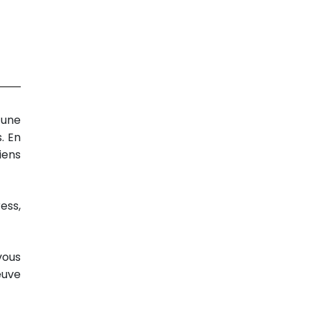
 une
. En
iens
ess,
vous
euve