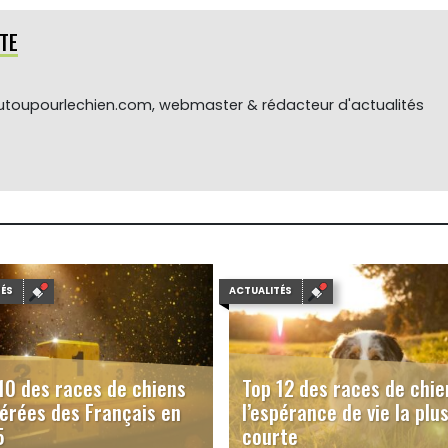
TE
toupourlechien.com, webmaster & rédacteur d'actualités
TÉS
ACTUALITÉS
10 des races de chiens
Top 12 des races de chie
érées des Français en
l’espérance de vie la plu
5
courte