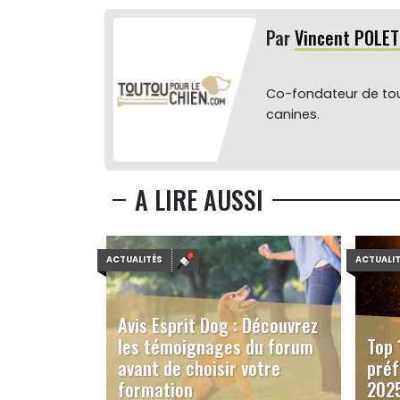
Par
Vincent POLET
Co-fondateur de tou
canines.
A LIRE AUSSI
ACTUALITÉS
ACTUALI
Avis Esprit Dog : Découvrez
les témoignages du forum
Top 
avant de choisir votre
préf
formation
202