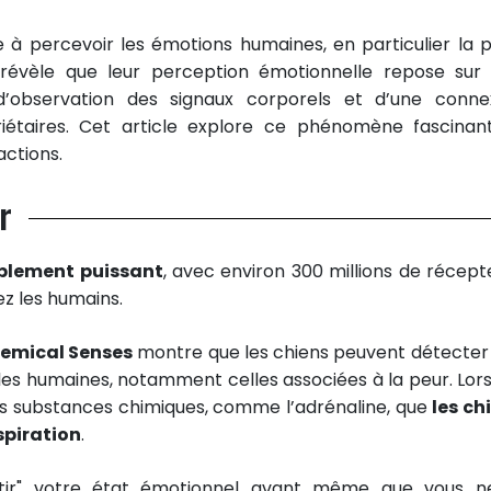
à percevoir les émotions humaines, en particulier la p
révèle que leur perception émotionnelle repose sur
d’observation des signaux corporels et d’une conne
iétaires. Cet article explore ce phénomène fascinan
ctions.
r
blement puissant
, avec environ 300 millions de récept
ez les humains.
emical Senses
montre que les chiens peuvent détecter
es humaines, notamment celles associées à la peur. Lor
des substances chimiques, comme l’adrénaline, que
les ch
spiration
.
tir" votre état émotionnel avant même que vous n