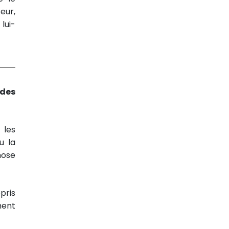
eur,
lui-
 des
 les
u la
hose
pris
ment