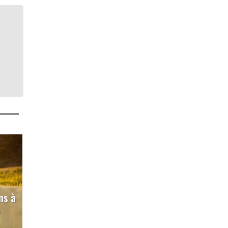
ns à
s