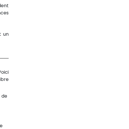
dent
nces
t un
oici
ibre
r de
de