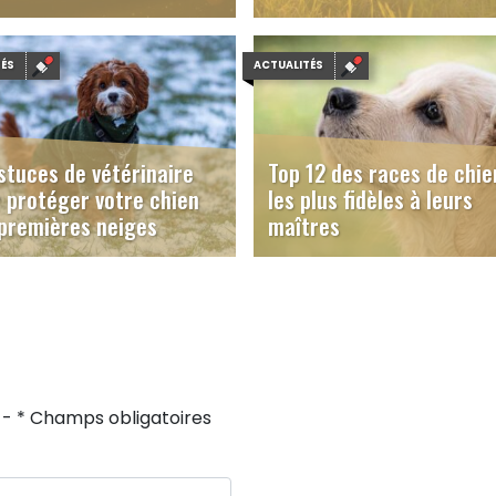
6
25/11/2025
TÉS
ACTUALITÉS
stuces de vétérinaire
Top 12 des races de chie
 protéger votre chien
les plus fidèles à leurs
premières neiges
maîtres
19/11/2025
 - * Champs obligatoires