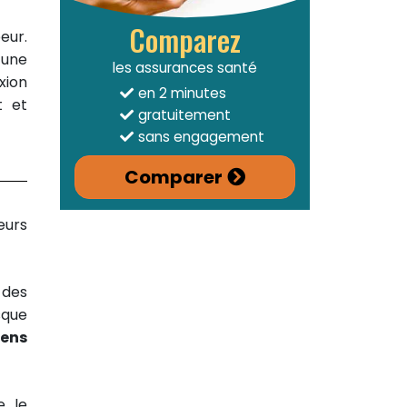
Comparez
eur.
 une
les assurances santé
xion
en 2 minutes
t et
gratuitement
sans engagement
Comparer
eurs
 des
sque
iens
e le