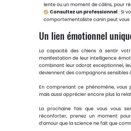
Partager sur Twitter
lente ou un moment de câlins, pour réd
Consultez un professionnel
: Si 
Epingler sur Pinterest
comportementaliste canin peut vous a
0
Un lien émotionnel uniqu
RÉACTIONS
La capacité des chiens à sentir votr
manifestation de leur intelligence émo
combinant leur odorat exceptionnel, leu
deviennent des compagnons sensibles à
En comprenant ce phénomène, vous p
mais aussi apprécier encore plus la rel
La prochaine fois que vous vous se
réconforter, prenez un moment pour
d’amour que la science ne fait que com