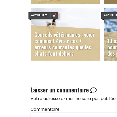
30/01/202
ACTUALITÉS
ACTUALI
Conseils vétérinaires : voici
comment éviter ces 7
10 a
erreurs courantes que les
pour
chats font dehors
des 
19/11/2025
Laisser un commentaire
Votre adresse e-mail ne sera pas publiée.
Commentaire :