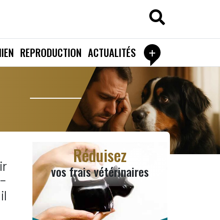
+
IEN
REPRODUCTION
ACTUALITÉS
Réduisez
r
vos frais vétérinaires
t-
il