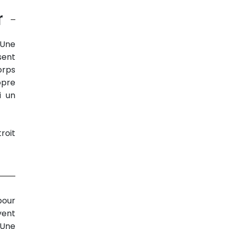
r
 Une
sent
orps
opre
i un
roit
pour
vent
 Une