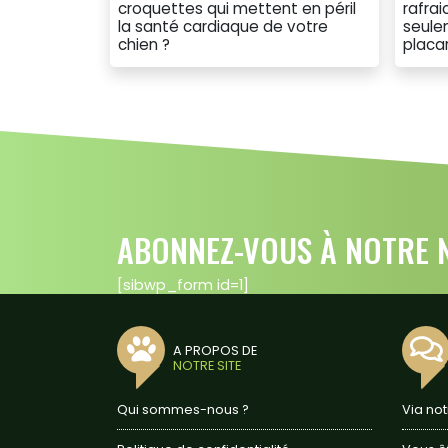
croquettes qui mettent en péril
rafra
la santé cardiaque de votre
seule
chien ?
placa
ABONNEZ-VOUS À NOTRE N
[sibwp_form id=1]
A PROPOS DE
NOTRE SITE
Qui sommes-nous ?
Via no