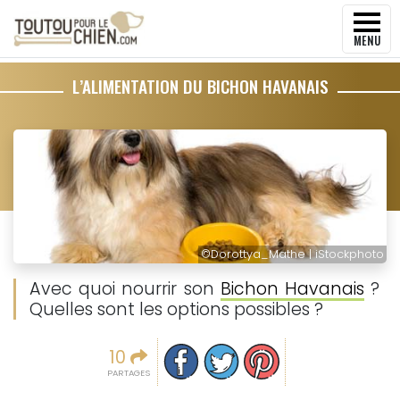
MENU
L’ALIMENTATION DU BICHON HAVANAIS
©
Dorottya_Mathe | iStockphoto
Avec quoi nourrir son
Bichon Havanais
?
Quelles sont les options possibles ?
Partager sur facebook
Partager sur Twitter
Epingler sur Pinterest
10
PARTAGES