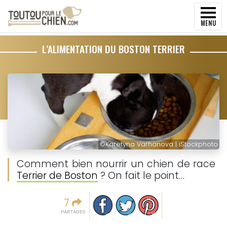
MENU
L’ALIMENTATION DU BOSTON TERRIER
©
Karetyna Varhanova | iStockphoto
Comment bien nourrir un chien de race
Terrier de Boston
? On fait le point…
Partager sur facebook
Partager sur Twitter
Epingler sur Pinterest
7
PARTAGES