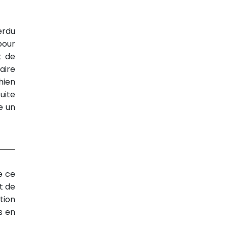
erdu
pour
t de
aire
hien
uite
e un
e ce
t de
tion
s en