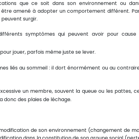
fications que ce soit dans son environnement ou dan
ut être amené à adopter un comportement différent. Par
peuvent surgir.
 différents symptômes qui peuvent avoir pour cause
our jouer, parfois même juste se lever.
s liés au sommeil : il dort énormément ou au contraire 
xcessive un membre, souvent la queue ou les pattes, ce
ra donc des plaies de léchage.
ne modification de son environnement (changement de ma
ification dans la constitution de son groupe social (pert