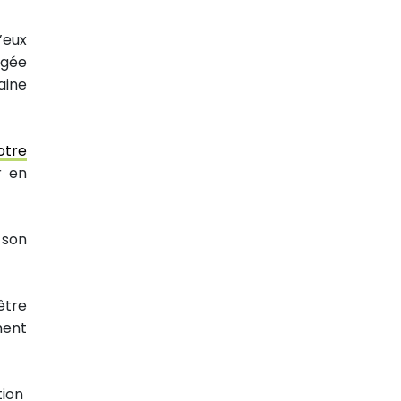
’eux
âgée
aine
otre
r en
 son
être
ment
tion