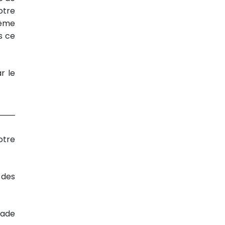
otre
lème
s ce
r le
otre
 des
lade