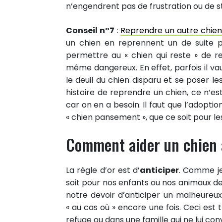
Partager sur Twitter
n’engendrent pas de frustration ou de s
Epingler sur Pinterest
Conseil n°7
:
Reprendre un autre chien
un chien en reprennent un de suite 
permettre au « chien qui reste » de r
même dangereux. En effet, parfois il v
le deuil du chien disparu et se poser le
histoire de reprendre un chien, ce n’e
car on en a besoin. Il faut que l’adopti
« chien pansement », que ce soit pour le
Comment aider un chien à 
La règle d’or est d’
anticiper
. Comme je
soit pour nos enfants ou nos animaux de 
notre devoir d’anticiper un malheureux
« au cas où » encore une fois. Ceci est t
refuge ou dans une famille qui ne lui con