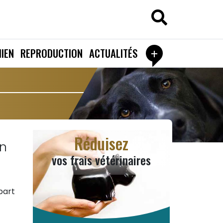
+
IEN
REPRODUCTION
ACTUALITÉS
Réduisez
n
vos frais vétérinaires
part