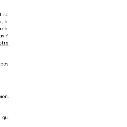
t se
e, la
e la
as à
otre
 pas
ien,
qui