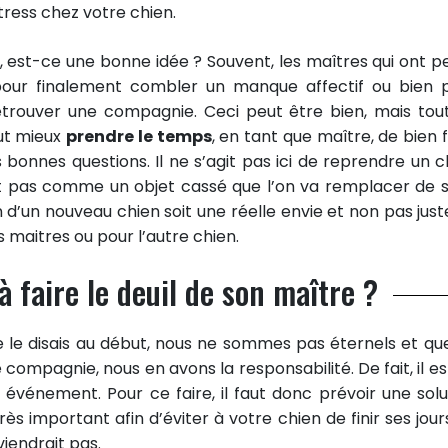
tress chez votre chien.
, est-ce une bonne idée ? Souvent, les maîtres qui ont p
pour finalement combler un manque affectif ou bien 
etrouver une compagnie. Ceci peut être bien, mais tou
aut mieux
prendre le temps
, en tant que maître, de bien f
s bonnes questions. Il ne s’agit pas ici de reprendre un c
st pas comme un objet cassé que l’on va remplacer de s
on d’un nouveau chien soit une réelle envie et non pas just
s maitres ou pour l’autre chien.
faire le deuil de son maître ?
 le disais au début, nous ne sommes pas éternels et qu
compagnie, nous en avons la responsabilité. De fait, il es
 événement. Pour ce faire, il faut donc prévoir une solu
rès important afin d’éviter à votre chien de finir ses jour
viendrait pas.