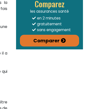
Comparez
s la
fois
les assurances santé
en 2 minutes
gratuitement
 une
sans engagement
Comparer
il a
 qui
ître
e de