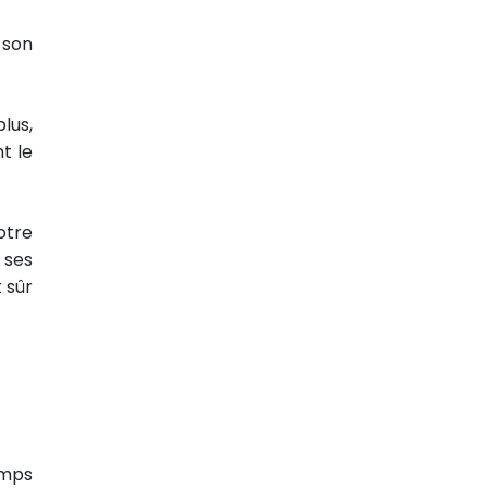
e son
lus,
t le
otre
 ses
 sûr
emps