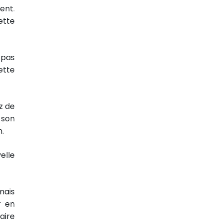
ent.
ette
 pas
ette
z de
 son
.
elle
mais
r en
aire