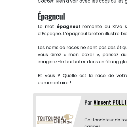
Cocker
. Rien à voir avec les coqs ou les
Épagneul
Le mot
épagneul
remonte au XIVe si
d’Espagne. L’épagneul breton illustre bi
Les noms de races ne sont pas des étiqu
vous direz « mon boxer », pensez a
imaginez-le barboter dans un étang gla
Et vous ? Quelle est la race de votr
commentaire !
Par
Vincent POLET
Co-fondateur de tou
canines.