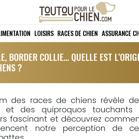
LIMENTATION
LOISIRS
RACES DE CHIEN
ASSURANCE CH
E, BORDER COLLIE… QUELLE EST L’ORIG
IENS ?
om des races de chiens révèle de
es et des quiproquos touchants 
ers fascinant et découvrez comme
luencent notre perception de ce
attes.