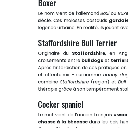
Boxer
Partager sur Twitter
Epingler sur Pinterest
Le nom vient de l’allemand
Boxl
ou
Buxe
siècle. Ces molosses costauds
gardaie
0
légende urbaine. En réalité, ils jouent
RÉACTIONS
Staffordshire Bull Terrier
Originaire du
Staffordshire
, en Ang
croisements entre
bulldogs
et
terrier
Après l’interdiction de ces pratiques en
et affectueux – surnommé
nanny do
combine
Staffordshire
(région) et
Bull
thérapie grâce à son tempérament stabl
Cocker spaniel
Le mot vient de l’ancien français
« woo
chasse à la bécasse
dans les bois hu