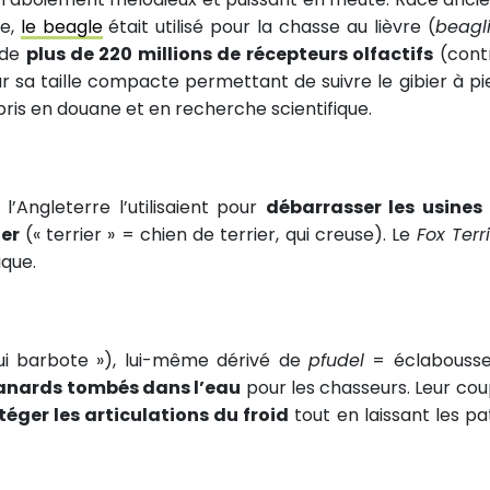
re,
le beagle
était utilisé pour la chasse au lièvre (
beagl
ède
plus de 220 millions de récepteurs olfactifs
(cont
r sa taille compacte permettant de suivre le gibier à pied
ris en douane et en recherche scientifique.
l’Angleterre l’utilisaient pour
débarrasser les usines
ier
(« terrier » = chien de terrier, qui creuse). Le
Fox Terr
ique.
ui barbote »), lui-même dérivé de
pfudel
= éclabousse
canards tombés dans l’eau
pour les chasseurs. Leur cou
téger les articulations du froid
tout en laissant les pa