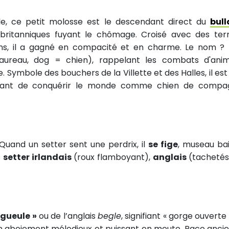
cle, ce petit molosse est le descendant direct du
bul
 britanniques fuyant le chômage. Croisé avec des terr
lins, il a gagné en compacité et en charme. Le nom ?
 taureau, dog = chien), rappelant les combats d'ani
. Symbole des bouchers de la Villette et des Halles, il est 
avant de conquérir le monde comme chien de compa
Quand un setter sent une perdrix, il
se fige
, museau bai
s
setter irlandais
(roux flamboyant),
anglais
(tachetés
egueule »
ou de l’anglais
begle
, signifiant « gorge ouverte
son aboiement mélodieux et puissant en meute. Race anci