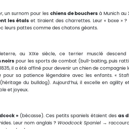
r
, un surnom pour les
chiens de bouchers
à Munich au 
nt les étals
et tiraient des charrettes. Leur « boxe » ?
 avec leurs pattes comme des chatons géants.
leterre, au XIXe siècle, ce terrier musclé descend
s noirs
pour les sports de combat (bull-baiting, puis ratti
 1835, il a été affiné pour devenir un chien de compagnie l
g
pour sa patience légendaire avec les enfants. « Staff
(héritage du bulldog). Aujourd’hui, il excelle en agility e
e et joyeux.
dcock »
(bécasse). Ces petits spaniels étaient des
as d
mides. Leur nom anglais ?
Woodcock Spaniel
→ raccourc