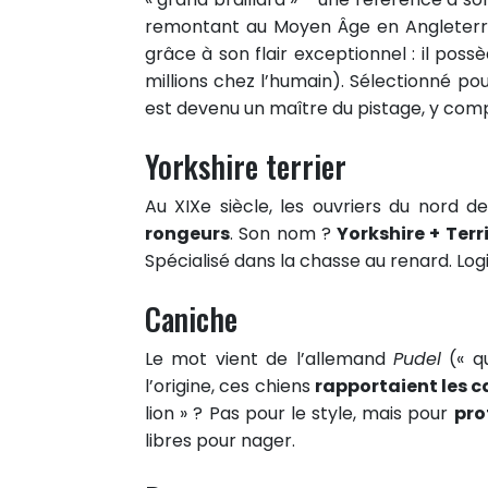
remontant au Moyen Âge en Angleter
grâce à son flair exceptionnel : il poss
millions chez l’humain). Sélectionné pou
est devenu un maître du pistage, y comp
Yorkshire terrier
Au XIXe siècle, les ouvriers du nord de 
rongeurs
. Son nom ?
Yorkshire + Terr
Spécialisé dans la chasse au renard. Log
Caniche
Le mot vient de l’allemand
Pudel
(« q
l’origine, ces chiens
rapportaient les 
7
lion » ? Pas pour le style, mais pour
pro
PARTAGES
libres pour nager.
Partager sur facebook