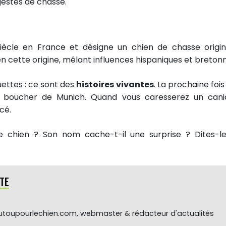
 gestes de chasse.
ècle en France et désigne un chien de chasse origin
en cette origine, mêlant influences hispaniques et breton
ettes : ce sont des
histoires vivantes
. La prochaine fois
u boucher de Munich. Quand vous caresserez un cani
cé.
e chien ? Son nom cache-t-il une surprise ? Dites-l
TE
toupourlechien.com, webmaster & rédacteur d'actualités