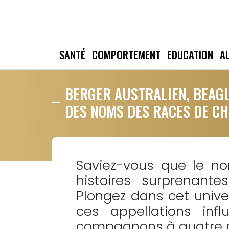
SANTÉ
COMPORTEMENT
EDUCATION
A
BERGER AUSTRALIEN, BEAGL
DES NOMS DES RACES DE CH
Saviez-vous que le n
histoires surprenant
Plongez dans cet univ
ces appellations inf
compagnons à quatre p