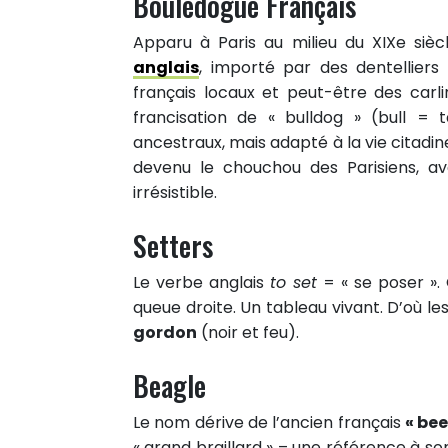
Bouledogue Français
Apparu à Paris au milieu du XIXe siè
anglais
, importé par des dentelliers
français locaux et peut-être des car
francisation de « bulldog » (bull =
ancestraux, mais adapté à la vie citadine
devenu le chouchou des Parisiens, 
irrésistible.
Setters
Le verbe anglais
to set
= « se poser ». 
queue droite. Un tableau vivant. D’où le
gordon
(noir et feu).
Beagle
Le nom dérive de l’ancien français
« be
« grand braillard » – une référence à 