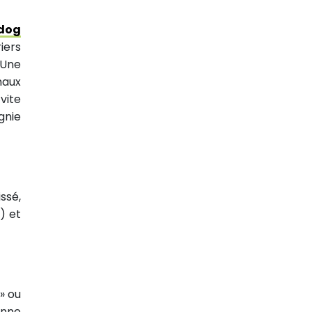
ldog
iers
 Une
maux
vite
gnie
ssé,
) et
 » ou
enne