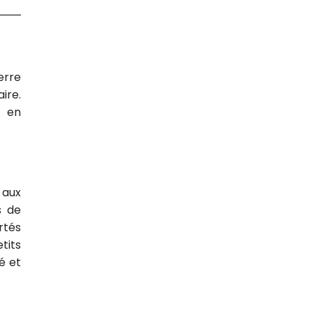
erre
ire.
en
, aux
s de
rtés
tits
té et