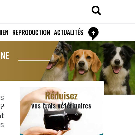
+
IEN
REPRODUCTION
ACTUALITÉS
INE
Réduisez
s
vos frais vétérinaires
?
nt
s