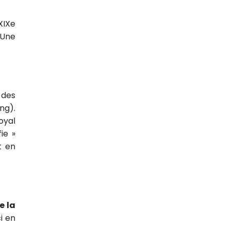
XIXe
 Une
 des
ng).
oyal
ie »
t en
e la
i en