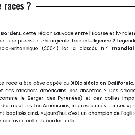
e races ?
 Borders
, cette région sauvage entre l’Écosse et l’Anglet
c une précision chirurgicale. Leur intelligence ? Légenda
mbie-Britannique (2004) les a classés
n°1 mondial
ette race a été développée au
XIXe siècle en Californie
et des ranchers américains. Ses ancêtres ? Des chien
comme le Berger des Pyrénées) et des collies impo
 des moutons. Les Américains, impressionnés par ces « pe
ont baptisés ainsi. Aujourd'hui, c'est un champion de l'agili
alise avec celle du border collie.