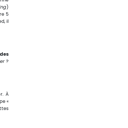
ing
)
re 5
, il
 des
ier
?
r. À
pe «
ttes