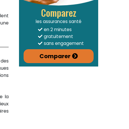
Comparez
lent
les assurances santé
 une
en 2 minutes
gratuitement
sans engagement
Comparer
 des
sues
ions
e la
ieux
ires