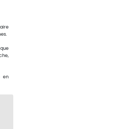
aire
nes.
 que
che,
e en