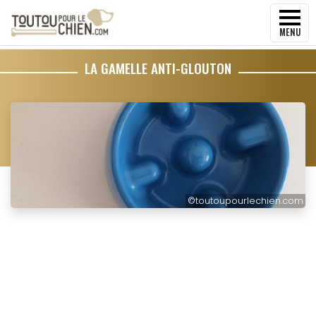
MENU
LA GAMELLE ANTI-GLOUTON
©
toutoupourlechien.com