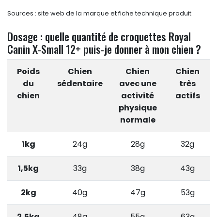
Sources : site web de la marque et fiche technique produit
Dosage : quelle quantité de croquettes Royal
Canin X-Small 12+ puis-je donner à mon chien ?
Poids
Chien
Chien
Chien
du
sédentaire
avec une
très
chien
activité
actifs
physique
normale
1kg
24g
28g
32g
1,5kg
33g
38g
43g
2kg
40g
47g
53g
2,5kg
48g
55g
63g